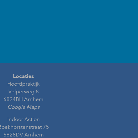
Locaties
Hoofdpraktijk
Velperweg 8
6824BH Arnhem
Google Maps
Indoor Action
Boekhorstenstraat 75
6828DV Arnhem