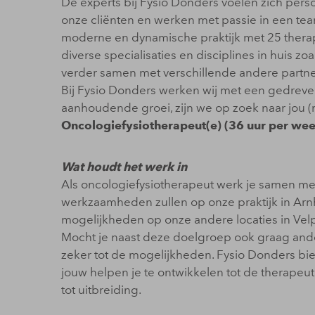
De experts bij Fysio Donders voelen zich pers
onze cliënten en werken met passie in een team
moderne en dynamische praktijk met 25 therap
diverse specialisaties en disciplines in huis z
verder samen met verschillende andere partn
Bij Fysio Donders werken wij met een gedrev
aanhoudende groei, zijn we op zoek naar jou (
Oncologiefysiotherapeut(e) (36 uur per wee
Wat houdt het werk in
Als oncologiefysiotherapeut werk je samen me
werkzaamheden zullen op onze praktijk in Arnh
mogelijkheden op onze andere locaties in Velp 
Mocht je naast deze doelgroep ook graag and
zeker tot de mogelijkheden. Fysio Donders bie
jouw helpen je te ontwikkelen tot de therapeut 
tot uitbreiding.