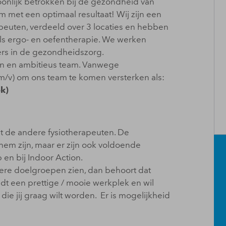
oonlijk betrokken bij de gezondheid van
 met een optimaal resultaat! Wij zijn een
euten, verdeeld over 3 locaties en hebben
oals ergo- en oefentherapie. We werken
ers in de gezondheidszorg.
en en ambitieus team. Vanwege
m/v) om ons team te komen versterken als:
k)
t de andere fysiotherapeuten. De
em zijn, maar er zijn ook voldoende
en bij Indoor Action.
ere doelgroepen zien, dan behoort dat
dt een prettige / mooie werkplek en wil
die jij graag wilt worden. Er is mogelijkheid