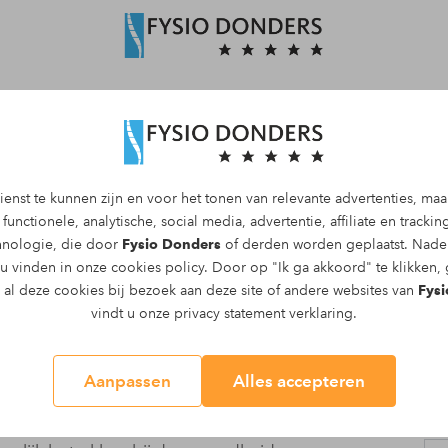
Maak een afspraak
enst te kunnen zijn en voor het tonen van relevante advertenties, ma
functionele, analytische, social media, advertentie, affiliate en tracki
ture oncologie fysiother
chnologie, die door
Fysio Donders
of derden worden geplaatst. Nader
 u vinden in onze
cookies policy
. Door op "Ik ga akkoord" te klikken,
n al deze cookies bij bezoek aan deze site of andere websites van
Fysi
36 uur per week
vindt u onze
privacy statement
verklaring.
Aanpassen
Alles accepteren