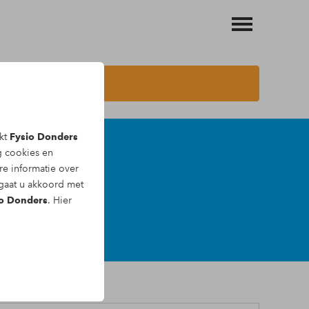
akt
Fysio Donders
ng
cookies
en
apeut
e informatie over
 gaat u akkoord met
o Donders
. Hier