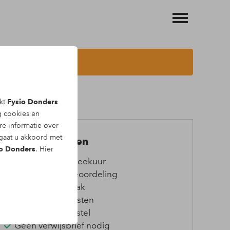
akt
Fysio Donders
ng
cookies
en
e informatie over
 gaat u akkoord met
Onze Kwaliteiten
o Donders
. Hier
Gratis inloopspreekuur
Hoge klantenbeoordeling
Snel een afspraak
Ervaren specialisten
Helder over herstel
Géén verwijsbrief nodig