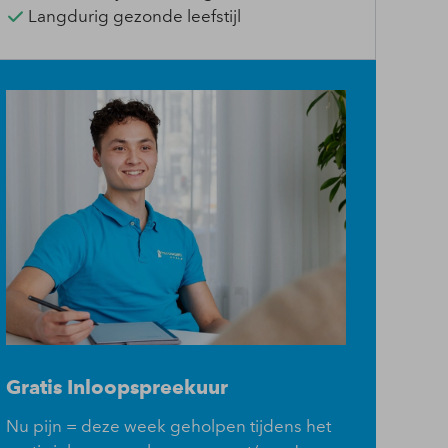
Langdurig gezonde leefstijl
Gratis Inloopspreekuur
Nu pijn = deze week geholpen tijdens het