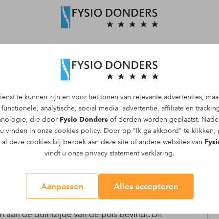
Maak een afspraak
enst te kunnen zijn en voor het tonen van relevante advertenties, ma
functionele, analytische, social media, advertentie, affiliate en tracki
Breuk van het
chnologie, die door
Fysio Donders
of derden worden geplaatst. Nader
 u vinden in onze
cookies policy
. Door op "Ik ga akkoord" te klikken,
n al deze cookies bij bezoek aan deze site of andere websites van
Fysi
vindt u onze
privacy statement
verklaring.
Aanpassen
Alles accepteren
e breuk in het polsgewricht, betreffende
h aan de duimzijde van de pols bevindt. Dit