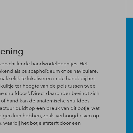
oening
erschillende handwortelbeentjes. Het
kend als os scaphoïdeum of os naviculare,
akkelijk te lokaliseren in de hand: bij het
kuiltje ter hoogte van de pols tussen twee
 snuifdoos'. Direct daaronder bevindt zich
ls of hand kan de anatomische snuifdoos
ractuur duidt op een breuk van dit botje, wat
lgen kan hebben, zoals verhoogd risico op
 waarbij het botje afsterft door een