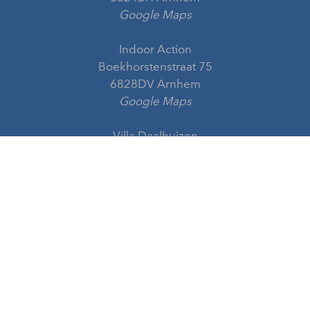
Google Maps
Indoor Action
Boekhorstenstraat 75
6828DV Arnhem
Google Maps
Villa Daalhuizen
Arnhemsestraatweg 346
6881 NK Velp
Google Maps
Openingstijden
Maandag
08:00 - 21:00
Dinsdag
07:00 - 21:00
Woensdag
08:00 - 21:00
Donderdag
07:00 - 21:00
Vrijdag
07:30 - 17:00