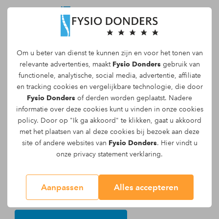
Om u beter van dienst te kunnen zijn en voor het tonen van
Maak een afspraak
relevante advertenties, maakt
Fysio Donders
gebruik van
functionele, analytische, social media, advertentie, affiliate
en tracking
cookies
en vergelijkbare technologie, die door
Fysio Donders
of derden worden geplaatst. Nadere
informatie over deze cookies kunt u vinden in onze
cookies
Stephanie Leenders
policy
. Door op "Ik ga akkoord" te klikken, gaat u akkoord
met het plaatsen van al deze cookies bij bezoek aan deze
Ergotherapeut
site of andere websites van
Fysio Donders
. Hier vindt u
Mijn naam is Stephanie Leenders en ik ben
onze
privacy statement
verklaring.
ergotherapeut. Ik ben gespecialiseerd in COVID,
ouderen en valpreventie.
Aanpassen
Alles accepteren