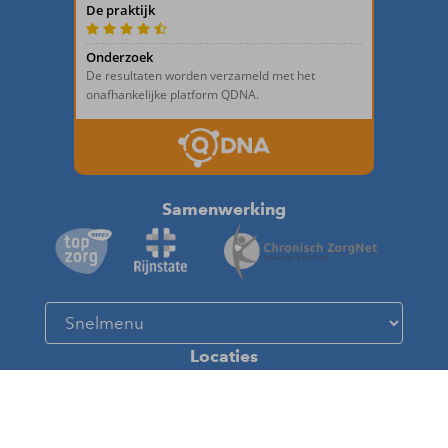
Samenwerking
Locaties
Hoofdpraktijk
Velperweg 8
6824BH Arnhem