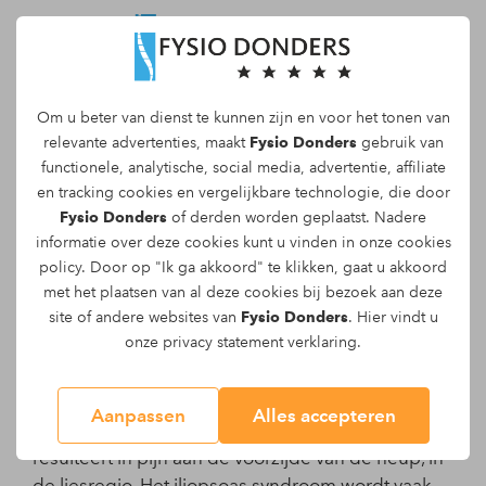
Om u beter van dienst te kunnen zijn en voor het tonen van
Maak een afspraak
relevante advertenties, maakt
Fysio Donders
gebruik van
functionele, analytische, social media, advertentie, affiliate
en tracking
cookies
en vergelijkbare technologie, die door
Fysio Donders
of derden worden geplaatst. Nadere
informatie over deze cookies kunt u vinden in onze
cookies
Iliopsoas syndroom - Iliopsoas
policy
. Door op "Ik ga akkoord" te klikken, gaat u akkoord
met het plaatsen van al deze cookies bij bezoek aan deze
bursitis / Iliopsoas tendinitis
site of andere websites van
Fysio Donders
. Hier vindt u
Iliopsoas syndroom
onze
privacy statement
verklaring.
Bij het iliopsoas syndroom zijn de slijmbeurs en/of
Aanpassen
Alles accepteren
pees van de iliopsoas spier ontstoken, wat
resulteert in pijn aan de voorzijde van de heup, in
de liesregio. Het iliopsoas syndroom wordt vaak