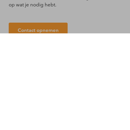
op wat je nodig hebt.
Contact opnemen
Onze Kwaliteiten
Gratis inloopspreekuur
Hoge klantenbeoordeling
Snel een afspraak
Ervaren specialisten
Helder over herstel
Géén verwijsbrief nodig
Langdurig gezonde leefstijl