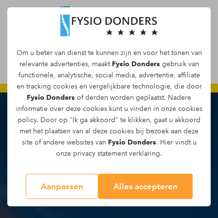
GRATIS INLOOPSPREEKUUR:
Zonder
Om u beter van dienst te kunnen zijn en voor het tonen van
Maak een afspraak
doorverwijzing van uw huisarts
relevante advertenties, maakt
Fysio Donders
gebruik van
JA ik wil vandaag Gratis pijnadvies
functionele, analytische, social media, advertentie, affiliate
en tracking
cookies
en vergelijkbare technologie, die door
Fysio Donders
of derden worden geplaatst. Nadere
informatie over deze cookies kunt u vinden in onze
cookies
policy
. Door op "Ik ga akkoord" te klikken, gaat u akkoord
met het plaatsen van al deze cookies bij bezoek aan deze
site of andere websites van
Fysio Donders
. Hier vindt u
onze
privacy statement
verklaring.
Aanpassen
Alles accepteren