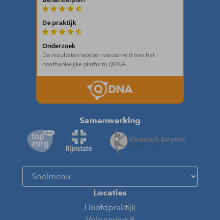
Samenwerking
Locaties
Hoofdpraktijk
Velperweg 8