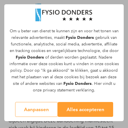
Om u beter van dienst te kunnen zijn en voor het tonen van
Maak een afspraak
relevante advertenties, maakt
Fysio Donders
gebruik van
functionele, analytische, social media, advertentie, affiliate
en tracking
cookies
en vergelijkbare technologie, die door
Fysio Donders
of derden worden geplaatst. Nadere
informatie over deze cookies kunt u vinden in onze
cookies
Epifysiolysis capitis femoris -
policy
. Door op "Ik ga akkoord" te klikken, gaat u akkoord
met het plaatsen van al deze cookies bij bezoek aan deze
Afglijden van de heupkop
site of andere websites van
Fysio Donders
. Hier vindt u
Epifysiolysis capitis femoris
onze
privacy statement
verklaring.
Epifysiolysis capitis femoris is een
Aanpassen
Alles accepteren
heupaandoening waarbij de heupkop van het
dijbeen afglijdt. Deze aandoening manifesteert
zich vaak bij kinderen in de leeftijd van 10 tot 15