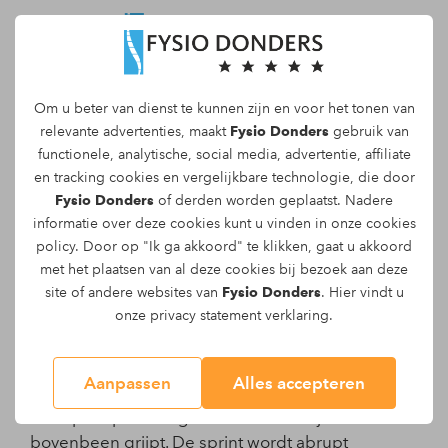
Om u beter van dienst te kunnen zijn en voor het tonen van
Maak een afspraak
relevante advertenties, maakt
Fysio Donders
gebruik van
functionele, analytische, social media, advertentie, affiliate
en tracking
cookies
en vergelijkbare technologie, die door
Fysio Donders
of derden worden geplaatst. Nadere
informatie over deze cookies kunt u vinden in onze
cookies
Acute hamstringblessure
policy
. Door op "Ik ga akkoord" te klikken, gaat u akkoord
met het plaatsen van al deze cookies bij bezoek aan deze
Acuut hamstring letsel
site of andere websites van
Fysio Donders
. Hier vindt u
onze
privacy statement
verklaring.
Een acuut letsel aan de hamstrings doet zich vaak
voor tijdens het sporten. Iedereen is bekend met
Aanpassen
Alles accepteren
het beeld van een voetballer of atleet die tijdens
een sprint plotseling naar de achterzijde van het
bovenbeen grijpt. De sprint wordt abrupt